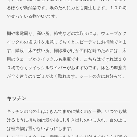
るほうが断然楽です。埃のためにカビも発生します。１００均
で売っている物でOKです。
棚や家電周り、高い所、飾物などの埃取りには、ウェーブかク
イックルの埃取りを用意しておくとスピーディにお掃除できま
す。階段、床の狭い所、掃除機がけが面倒な時のためには、床
用のウェーブかクイックルも重宝です。こちらはできれば１０
０均でなくクイックルワイパーがおすすめです。床との摩擦力
が全く違うのでゴミがよく取れます。シートの方はお好みで。
キッチン
キッチンの台の上はふきんでまめに拭くのが一番。いつでも拭
けるように持ち物は最小限にし引き出しの中に入れ、台の上に
は極力物は置かないようにします。
レンジフィルターは、機種にもよりますが付けておく方が楽で