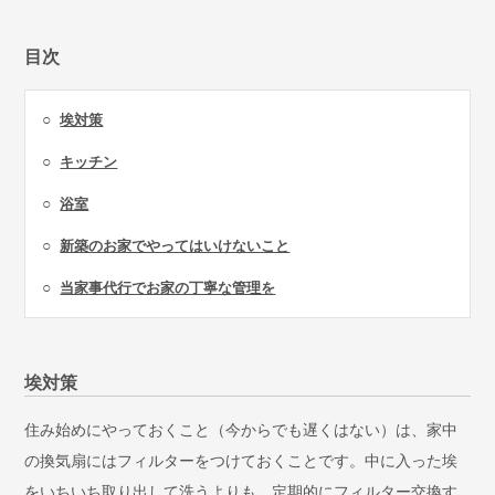
目次
○
埃対策
○
キッチン
○
浴室
○
新築のお家でやってはいけないこと
○
当家事代行でお家の丁寧な管理を
埃対策
住み始めにやっておくこと（今からでも遅くはない）は、家中
の換気扇にはフィルターをつけておくことです。中に入った埃
をいちいち取り出して洗うよりも、定期的にフィルター交換す