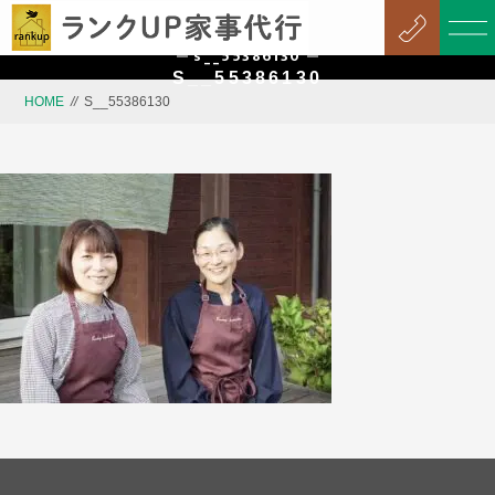
s__55386130
S__55386130
HOME
//
S__55386130