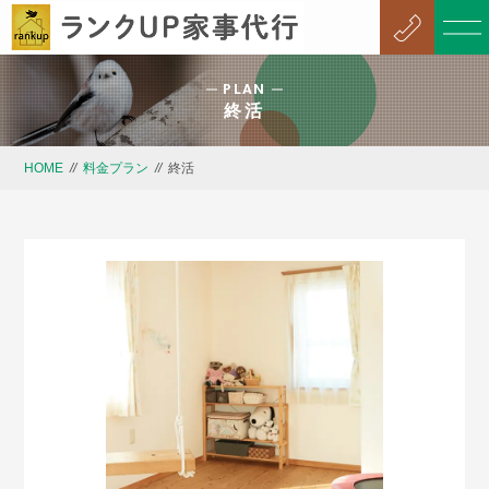
PLAN
終活
HOME
//
料金プラン
//
終活